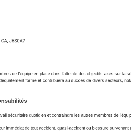
c, CA, J6S0A7
bres de l’équipe en place dans l’atteinte des objectifs axés sur la sécu
a adéquatement formé et contribuera au succès de divers secteurs, no
onsabilités
avail sécuritaire quotidien et contraindre les autres membres de l'
r immédiat de tout accident, quasi-accident ou blessure survenant a