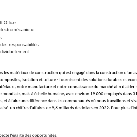
t Office
électromécanique
s
 des responsabilités
ndividuellement
 les matériaux de construction qui est engagé dans la construction d'un ave
 composites, isolation et toiture - fournissent des solutions durables et éc
tériaux , notre manufacture et notre connaissance du marché afin d'aider no
mondiale, mais à échelle humaine, avec environ 19 000 employés dans 31 p
es, et à faire une différence dans les communautés où nous travaillons et v
isé un chiffre d'affaires de 9,8 milliards de dollars en 2022.
Pour plus d'i
cte l'égalité des opportunités.