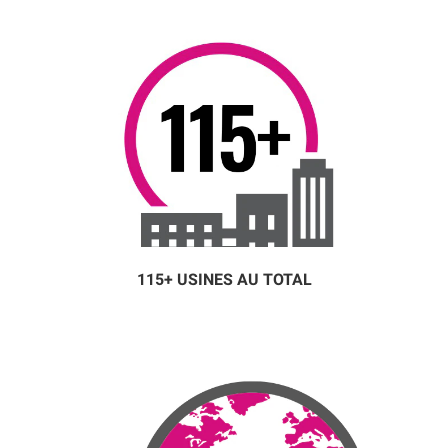
je serais un jour
spécialiste en
formation."
115+ USINES AU TOTAL