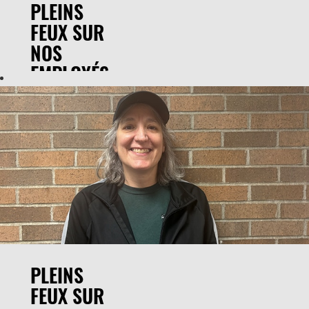
PLEINS
opérationnelles. J’ai
FEUX SUR
récemment assumé
le rôle de leader de
NOS
l’usine de Sedalia,
EMPLOYÉS
où je suis
responsable
d’assurer le succès
Kenneth Wright,
à long terme de
Releve Front
notre site, de
End
favoriser la sécurité
et le développement
"Je suis chez OC
de nos employés, et
depuis 36 ans et je
d’avoir un impact
suis venu ici pour
positif sur nos
améliorer ma vie
opérations."
pour ma famille. J'ai
apprécié les
personnes avec qui
je travaille et les
PLEINS
amitiés que j'ai
FEUX SUR
nouées au fil des
ans. Mon